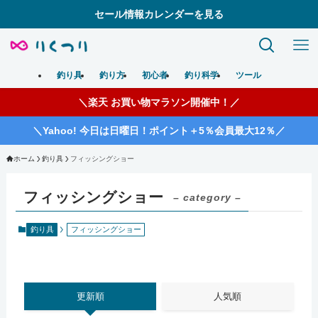
セール情報カレンダーを見る
釣り具
釣り方
初心者
釣り科学
ツール
＼楽天 お買い物マラソン開催中！／
＼Yahoo! 今日は日曜日！ポイント＋5％会員最大12％／
ホーム
釣り具
フィッシングショー
フィッシングショー
– category –
釣り具
フィッシングショー
更新順
人気順