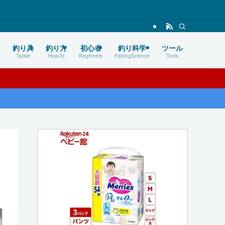
釣り具
釣り方
初心者
釣り科学
ツール
Tackle
How-To
Beginners
FishingScience
Tools