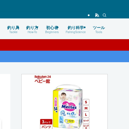
釣り具
釣り方
初心者
釣り科学
ツール
Tackle
How-To
Beginners
FishingScience
Tools