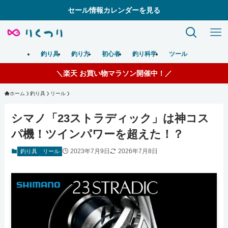
セール情報カレンダーを見る
釣り具
釣り方
初心者
釣り科学
ツール
＼楽天 お買い物マラソン開催中！／
ホーム
釣り具
リール
シマノ「23ストラディック」は神コス
パ機！ツインパワーを超えた！？
2023年7月9日
2026年7月8日
釣り具
リール