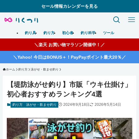
セール情報カレンダーを見る
釣り具
釣り方
初心者
釣り科学
ツール
＼楽天 お買い物マラソン開催中！／
＼Yahoo! 今日はBONUS＋！PayPayポイント最大20％／
ホーム
釣り方
泳がせ・飲ませ釣り
【堤防泳がせ釣り】市販「ウキ仕掛け」
初心者おすすめランキング4選
2024年9月18日
2026年5月14日
釣り方
泳がせ・飲ませ釣り