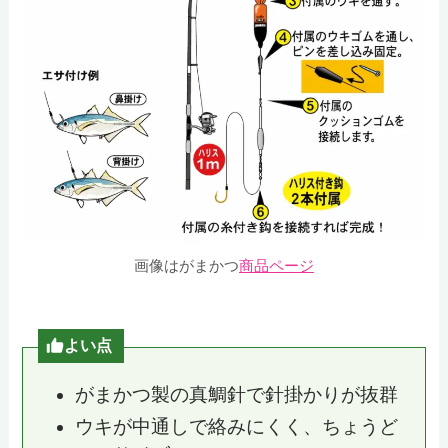
画像はがまかつ
商品ページ
よい点
がまかつ製の真鯛針で針掛かりが抜群
ウキが中通しで絡みにくく、ちょうど