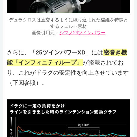
デュラクロスは直交するように織り込まれた繊維を特徴と
するフェルト素材
画像引用元：
シマノ24ツインパワー
さらに、「
25ツインパワーXD
」には
密巻き機
能「インフィニティループ」
が搭載されてお
り、これがドラグの安定性を向上させています
（下図参照）。