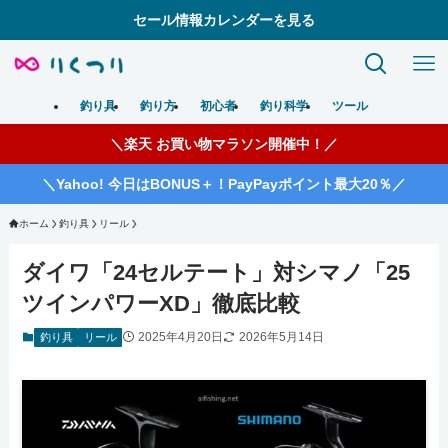
セール情報カレンダーを見る
釣り具
釣り方
初心者
釣り科学
ツール
＼楽天 お買い物マラソン開催中！／
＼Yahoo! 今日はBONUS＋！PayPayポイント最大20％／
ホーム
釣り具
リール
ダイワ「24セルテート」対シマノ「25
ツインパワーXD」徹底比較
2025年4月20日
2026年5月14日
釣り具
リール