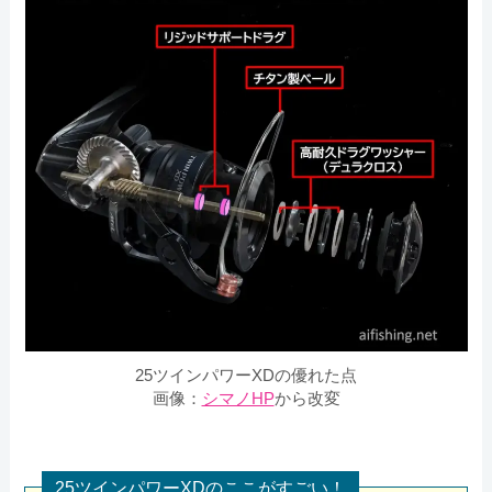
25ツインパワーXDの優れた点
画像：
シマノHP
から改変
25ツインパワーXDのここがすごい！