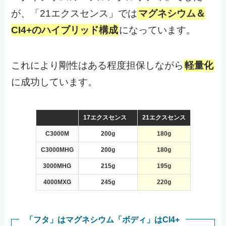
が、「21エクスセンス」では
マグネシウム＆
CI4+のハイブリッド構成
になっています。
これにより剛性はある程度担保しながら
軽量化
に成功しています。
17エクスセンス
21エクスセンス
C3000M
200g
180
g
C3000MHG
200g
180g
3000MHG
215g
195
g
4000MXG
245g
220g
「フタ」はマグネシウム「ボディ」はCI4+