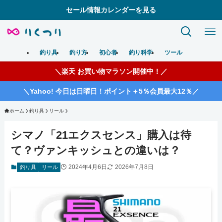
セール情報カレンダーを見る
釣り具
釣り方
初心者
釣り科学
ツール
＼楽天 お買い物マラソン開催中！／
＼Yahoo! 今日は日曜日！ポイント＋5％会員最大12％／
ホーム
釣り具
リール
シマノ「21エクスセンス」購入は待
て？ヴァンキッシュとの違いは？
2024年4月6日
2026年7月8日
釣り具
リール