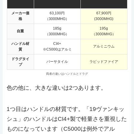
メーカー価
63,100円
67,900円
格
（3000MHG）
(3000MHG)
185g
195g
自重
（3000MHG）
（3000MHG）
ハンドル材
CI4+
アルミニウム
質
※C5000はアルミ
ドラグタイ
バーサタイル
ラピッドファイア
プ
両者の違いはハンドルとドラグ
色の他に、大きな違いは2つあります。
1つ目はハンドルの材質です。「19ヴァンキッ
シュ」のハンドルはCI4+製で軽量さを重視した
ものになっています（C5000は例外でアル